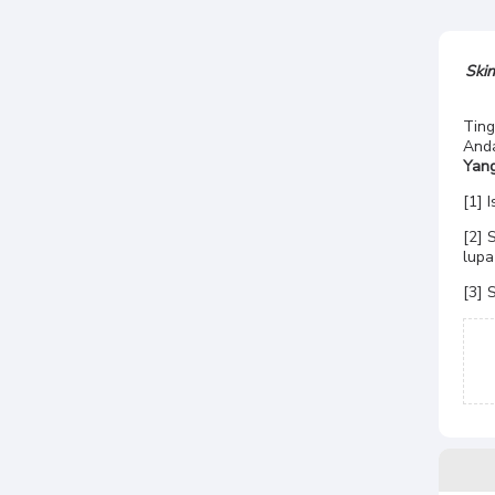
Ski
Ting
Anda
Yang
[1] 
[2] 
lup
[3] 