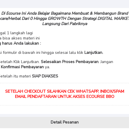
Di Ecourse Ini Anda Belajar Bagaimana Membuat & Membangun Brand
ncare/Herbal Dari 0 Hingga GROWTH Dengan Strategi DIGITAL MARKE
Langsung Dari Pabriknya
gal 1 langkah lagi
 bisa akses materi ini
 harus Anda lakukan :
Isi formulir di bawah ini hingga selesai lalu klik
Lanjutkan.
Setelah Klik Lanjutkan.
Selesaikan Proses Pembayaran
. Jangan
a
Konfirmasi Pembayaran
ya.
Setelah itu materi
SIAP DIAKSES
SETELAH CHECKOUT SILAHKAN CEK WHATSAPP, INBOX/SPAM
EMAIL PENDAFTARAN UNTUK AKSES ECOURSE BBO
Detail Pesanan