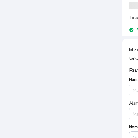
Tota
S
Isi 
terk
Bua
Nama
Alam
Nom